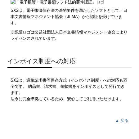
SX2は、電子帳簿保存法の法的要件を満たしたソフトとして、日
インボイス制度対応
本文書情報マネジメント協会（JIIMA）から認証を受けていま
す。
よくある質問
※認証ロゴは公益社団法人日本文書情報マネジメント協会により
ライセンスされています。
経営者お役立ち情報
デジタル化・AI導入補助金
インボイス制度への対応
リンク集
SX2は、適格請求書等保存方式（インボイス制度）への対応も万
お問合せ
全です。 納品書、請求書、領収書をインボイスとして発行でき
ます。
法令に完全準拠しているため、安心してご利用いただけます。
▲ 戻る