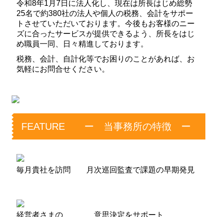
令和8年1月7日に法人化し、現在は所長はじめ総勢
25名で約380社の法人や個人の税務、会計をサポー
インボイス制度対応
トさせていただいております。今後もお客様のニー
ズに合ったサービスが提供できるよう、所長をはじ
よくある質問
め職員一同、日々精進しております。
税務、会計、自計化等でお困りのことがあれば、お
経営者お役立ち情報
気軽にお問合せください。
デジタル化・AI導入補助金
リンク集
FEATURE ー 当事務所の特徴 ー
お問合せ
毎月貴社を訪問 月次巡回監査で課題の早期発見
経営者さまの
意思決定をサポート