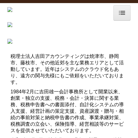
ホーム
事務所紹介
事務所概要
税理士法人吉田アカウンティングは焼津市、静岡
市、藤枝市、その他近郊を主な業務エリアとして活
動しています。近年はシステムのクラウド化もあ
個人情報保護方針
り、遠方の関与先様にもご依頼をいただいておりま
す。
サービス紹介
1984年2月に吉田雄一会計事務所として開業以来、
業務案内
創業・独立の支援、税務・会計・決算に関する業
務、税務申告書への書面添付、自計化システムの導
TKCシステムのご紹介
入支援、経営計画の策定支援、資産譲渡・贈与・相
続の事前対策と納税申告書の作成、事業承継対策、
経営革新等支援機関
税務調査の立会い、保険指導、経営相談等のサービ
スを提供させていただいております。
セミナー案内